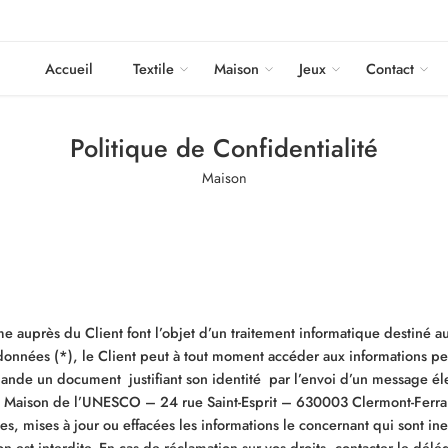
Accueil
Textile
Maison
Jeux
Contact
Politique de Confidentialité
Maison
e auprès du Client font l’objet d’un traitement informatique destiné 
onnées (*), le Client peut à tout moment accéder aux informations pe
nde un document justifiant son identité par l’envoi d’un message é
– Maison de l’UNESCO – 24 rue Saint-Esprit – 630003 Clermont-Ferrand
es, mises à jour ou effacées les informations le concernant qui sont 
ion est interdite. En cas de réclamation sur vos droits, contacter le dé