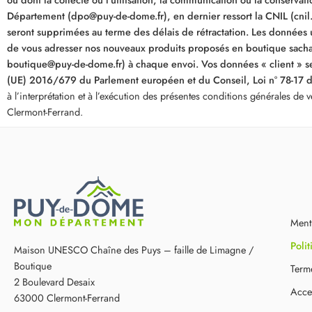
Département (dpo@puy-de-dome.fr), en dernier ressort la CNIL (cnil.f
seront supprimées au terme des délais de rétractation. Les données us
de vous adresser nos nouveaux produits proposés en boutique sachant
boutique@puy-de-dome.fr) à chaque envoi. Vos données « client » se
(UE) 2016/679 du Parlement européen et du Conseil, Loi n° 78-17 du 6
à l’interprétation et à l’exécution des présentes conditions générales de 
Clermont-Ferrand.
Ment
Polit
Maison UNESCO Chaîne des Puys – faille de Limagne /
Boutique
Terme
2 Boulevard Desaix
Acces
63000 Clermont-Ferrand