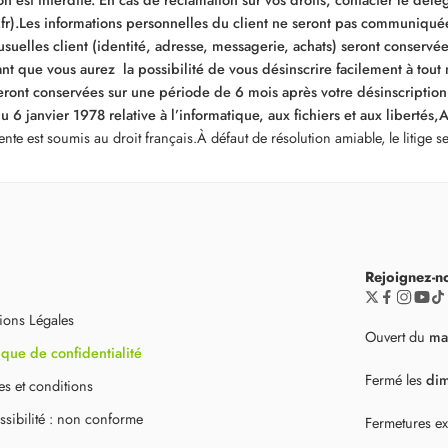
r).
Les informations personnelles du client ne seront pas communiquée
uelles client (identité, adresse, messagerie, achats) seront conservée
 que vous aurez la possibilité de vous désinscrire facilement à tout 
ront conservées sur une période de 6 mois après votre désinscription
 janvier 1978 relative à l’informatique, aux fichiers et aux libertés,
A
vente est soumis au droit français.À défaut de résolution amiable, le litige
Rejoignez-n
ions Légales
Ouvert du
ma
ique de confidentialité
Fermé les
di
s et conditions
sibilité : non conforme
Fermetures ex