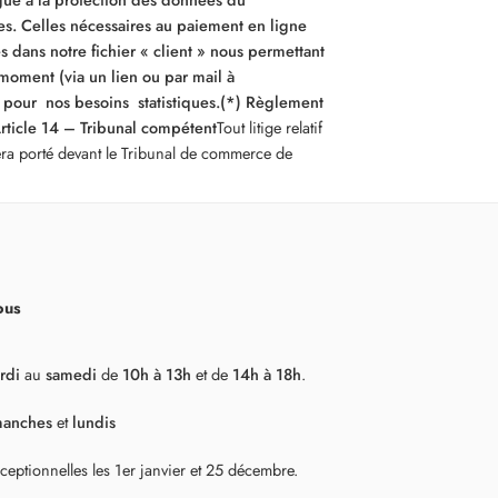
s. Celles nécessaires au paiement en ligne
s dans notre fichier « client » nous permettant
moment (via un lien ou par mail à
 pour nos besoins statistiques.
(*) Règlement
rticle 14 – Tribunal compétent
Tout litige relatif
 sera porté devant le Tribunal de commerce de
ous
rdi
au
samedi
de
10h à 13h
et de
14h à 18h
.
manches
et
lundis
ceptionnelles les 1er janvier et 25 décembre.