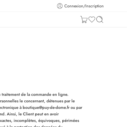
Connexion/Inscription
au traitement de la commande en ligne.
rsonnelles le concernant, détenues par le
lectronique à boutique@puy-de-dome.fr ou par
. Ainsi, le Client peut en avoir
inexactes, incomplètes, équivoques, périmées
légué à la protection des données du