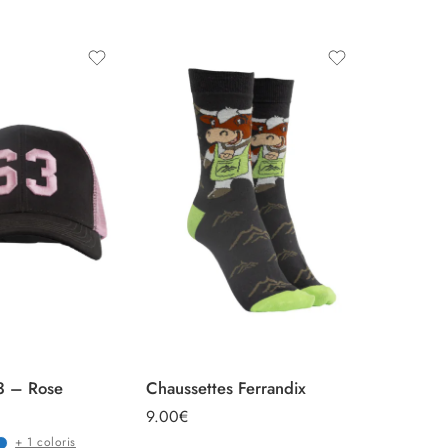
NOUVE
3 – Rose
Chaussettes Ferrandix
Bonnet
9.00
€
15.00
€
+ 1 coloris