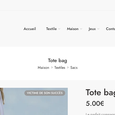
Accueil
Textile
Maison
Jeux
Conta
Tote bag
Maison
Textiles
Sacs
Tote ba
VICTIME DE SON SUCCÈS
5.00
€
Le parfait compagn