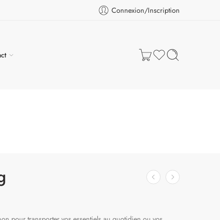
Connexion/Inscription
ct
g
on pour transporter vos essentiels au quotidien ou vos