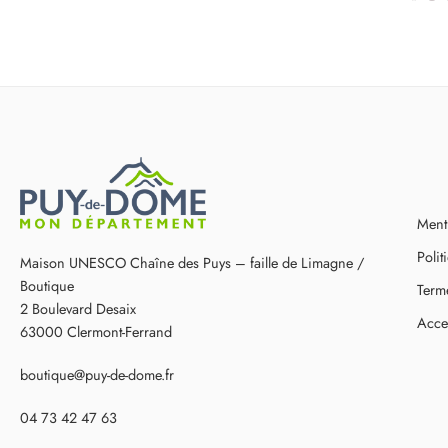
Ment
Polit
Maison UNESCO Chaîne des Puys – faille de Limagne /
Boutique
Terme
2 Boulevard Desaix
Acces
63000 Clermont-Ferrand
boutique@puy-de-dome.fr
04 73 42 47 63