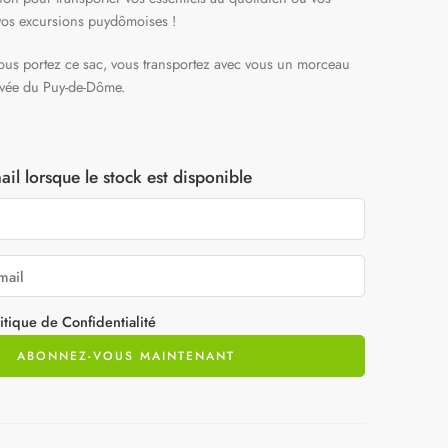
e vos excursions puydômoises !
ous portez ce sac, vous transportez avec vous un morceau
rvée du Puy-de-Dôme.
il lorsque le stock est disponible
itique de Confidentialité